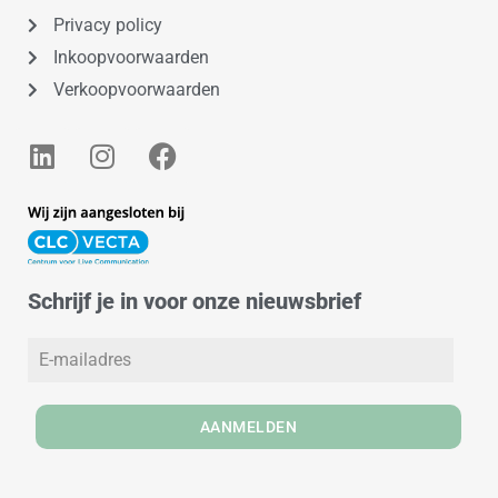
Privacy policy
Inkoopvoorwaarden
Verkoopvoorwaarden
L
I
F
i
n
a
n
s
c
k
t
e
e
a
b
d
g
o
Schrijf je in voor onze nieuwsbrief
i
r
o
n
a
k
m
AANMELDEN