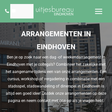
Ga
naar
de
inhoud
ARRANGEMENTEN IN
EINDHOVEN
Ben je op zoek naar een dag -of weekendarrangement in
Eindhoven met je collega’s? Combineer het zakelijke met
het aangename tijdens een van onze arrangementen. Een
cursus, workshop of vergadering in combinatie met een
stadsspel, stadswandeling of dinerspel in Eindhoven is
altijd een goed idee! Ontdek onze arrangementen op deze
pagina en neem contact met ons op als je vragen hebt.