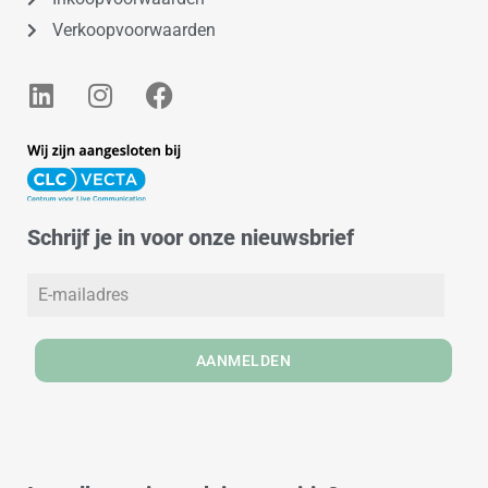
Verkoopvoorwaarden
L
I
F
i
n
a
n
s
c
k
t
e
e
a
b
d
g
o
Schrijf je in voor onze nieuwsbrief
i
r
o
n
a
k
m
AANMELDEN