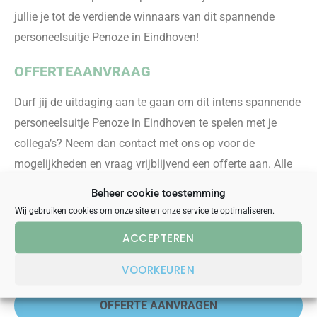
jullie je tot de verdiende winnaars van dit spannende
personeelsuitje Penoze in Eindhoven!
OFFERTEAANVRAAG
Durf jij de uitdaging aan
te gaan
om dit intens spannende
personeelsuitje Penoze in Eindhoven te spelen met je
collega’s? Neem dan contact met ons op voor de
mogelijkheden en vraag vrijblijvend een offerte aan
.
Alle
wensen zijn bespreekbaar om er een onvergetelijk
Beheer cookie toestemming
personeelsuitje voor jou en je collega’s van te maken.
Dit
Wij gebruiken cookies om onze site en onze service te optimaliseren.
bedrijfsuitje is behalve in Eindhoven ook te boeken in
ACCEPTEREN
diverse andere grote steden van Nederland zoals
bijvoorbeeld
Breda
,
Den Bosch
en
Utrecht
.
VOORKEUREN
OFFERTE AANVRAGEN