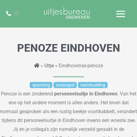
Ga
naar
de
inhoud
PENOZE EINDHOVEN
»
Uitje
» Eindhovense-penoze
spanning
stadsspel
teambuilding
Penoze is een
zinderend
personeelsuitje in Eindhoven
. Van het
ene op het andere moment is alles anders. Het leven dat
normaal gesproken als een rustig beekje voortkabbelt
,
verandert
tijdens dit personeelsuitje in Eindhoven ineens een woeste zee.
Jij en je collega’s zijn namelijk
verzeild geraakt in de