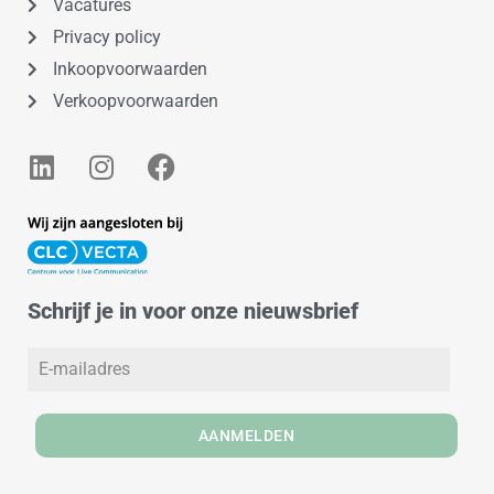
Vacatures
Privacy policy
Inkoopvoorwaarden
Verkoopvoorwaarden
L
I
F
i
n
a
n
s
c
k
t
e
e
a
b
d
g
o
Schrijf je in voor onze nieuwsbrief
i
r
o
n
a
k
m
AANMELDEN