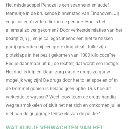
Het misdaadspel Penoze is een spannend en actief
teamuitje in de bruisende binnenstad van Eindhoven. Jij
en je collega’s zitten flink in de penarie. Hoe is het
allemaal zo ver gekomen? Door verkeerde relaties van het
bedrijf zijn jij en je collega's ineens
een
niet te missen
partij geworden bij een grote drugsdeal. Jullie zijn
plotsklaps in het bezit gekomen van 1000 kilo cocaïne
!
Red je daar maar uit bij de rechter
, d
at wordt een lastige.
He
t doel is klip en klaar: zorg dat die drugs zo gauw
mogelijk weg
zijn
! De drugs door het toilet spoelen of in
de Dommel gooien is helaas geen optie. Dus hoe dit
varkentje te wassen? Weet jouw team de drugs handig
weg te smokkelen of sluit het net zich en ontkomen jullie
niet aan de grijpgrage tentakels van de politie?
WAT KUN JE VERWACHTEN VAN HET