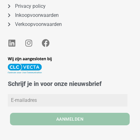
Privacy policy
Inkoopvoorwaarden
Verkoopvoorwaarden
L
I
F
i
n
a
n
s
c
k
t
e
e
a
b
d
g
o
Schrijf je in voor onze nieuwsbrief
i
r
o
n
a
k
m
AANMELDEN