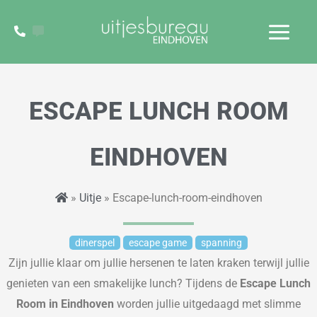
Ga
naar
de
inhoud
ESCAPE LUNCH ROOM
EINDHOVEN
»
Uitje
» Escape-lunch-room-eindhoven
dinerspel
escape game
spanning
Zijn jullie klaar om jullie hersenen te laten kraken terwijl jullie
genieten van een smakelijke lunch? Tijdens de
Escape Lunch
Room in Eindhoven
worden jullie uitgedaagd met slimme