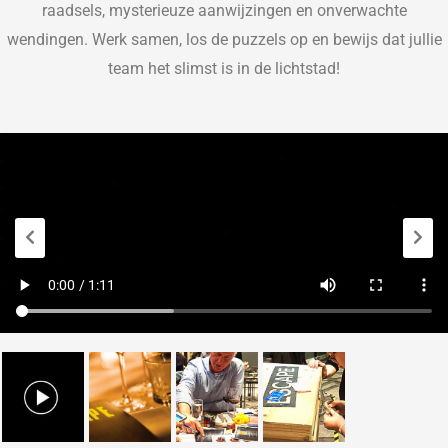
raadsels, mysterieuze aanwijzingen en onverwachte
wendingen. Werk samen, los de puzzels op en bewijs dat jullie
team het slimst is in de lichtstad!