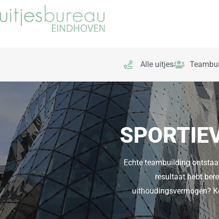
Ga
naar
de
inhoud
Alle uitjes
Teambui
SPORTIEV
Echte teambuilding ontstaat
resultaat hebt bere
uithoudingsvermogen? Kom