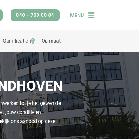
040 - 760 00 84
MENU
Flyout
Menu
Gamification
Op maat
EINDHOVEN
enwerken tot je het gewenste
met jouw conditie en
Bekijk ons aanbod op deze