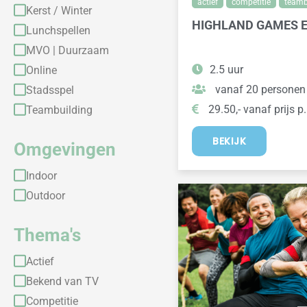
actief
competitie
teamb
Kerst / Winter
HIGHLAND GAMES 
Lunchspellen
MVO | Duurzaam
2.5 uur
Online
vanaf 20 personen
Stadsspel
29.50,- vanaf prijs p.
Teambuilding
BEKIJK
Omgevingen
Indoor
Outdoor
Thema's
Actief
Bekend van TV
Competitie