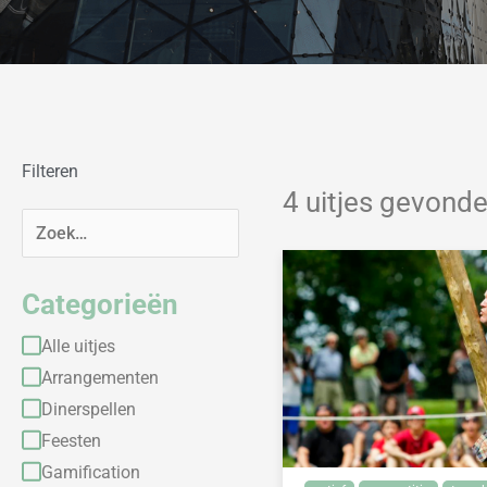
Filteren
4 uitjes gevond
Categorieën
Alle uitjes
Arrangementen
Dinerspellen
Feesten
Gamification