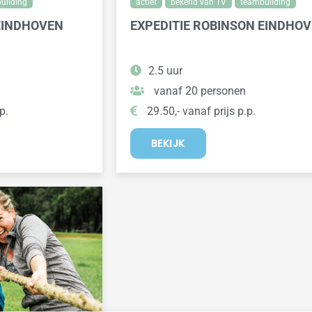
uilding
actief
bekend van TV
teambuilding
EINDHOVEN
EXPEDITIE ROBINSON EINDHO
2.5 uur
vanaf 20 personen
p.
29.50,- vanaf prijs p.p.
BEKIJK