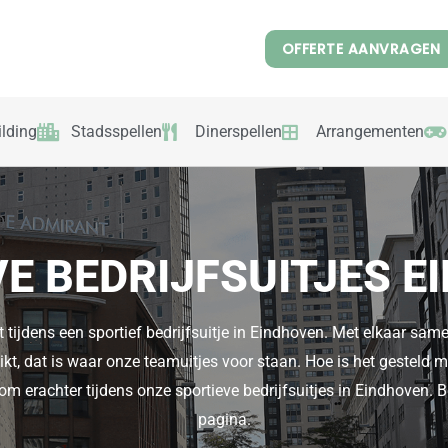
OFFERTE AANVRAGEN
lding
Stadsspellen
Dinerspellen
Arrangementen
E BEDRIJFSUITJES 
 tijdens een sportief bedrijfsuitje in Eindhoven. Met elkaar sam
ikt, dat is waar onze teamuitjes voor staan. Hoe is het gesteld 
 erachter tijdens onze sportieve bedrijfsuitjes in Eindhoven. 
pagina.