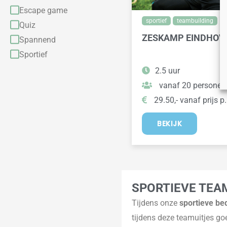
Escape game
sportief
teambuilding
Quiz
ZESKAMP EINDHOV
Spannend
Sportief
2.5 uur
vanaf 20 personen
29.50,- vanaf prijs p.
BEKIJK
SPORTIEVE TEA
Tijdens onze
sportieve bed
tijdens deze teamuitjes go