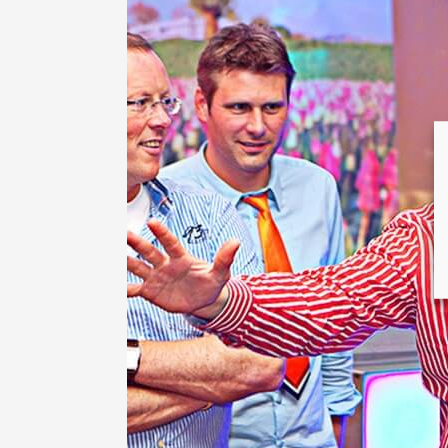
Hou
van
Holland
Quiz
Eindhoven