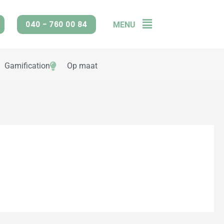
040 - 760 00 84
MENU
Flyout
Menu
Gamification
Op maat