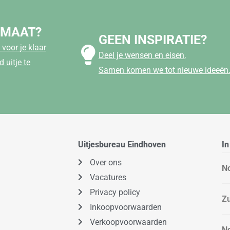
 MAAT?
GEEN INSPIRATIE?
voor je klaar
Deel je wensen en eisen,
 uitje te
Samen komen we tot nieuwe ideeën
Uitjesbureau Eindhoven
In
Over ons
N
Vacatures
Privacy policy
Zu
Inkoopvoorwaarden
Verkoopvoorwaarden
N