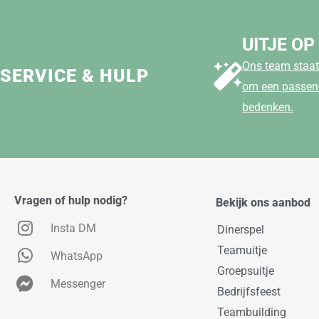
UITJE OP
Ons team staat 
SERVICE & HULP
om een passend
bedenken.
Vragen of hulp nodig?
Bekijk ons aanbod
Insta DM
Dinerspel
Teamuitje
WhatsApp
Groepsuitje
Messenger
Bedrijfsfeest
Teambuilding