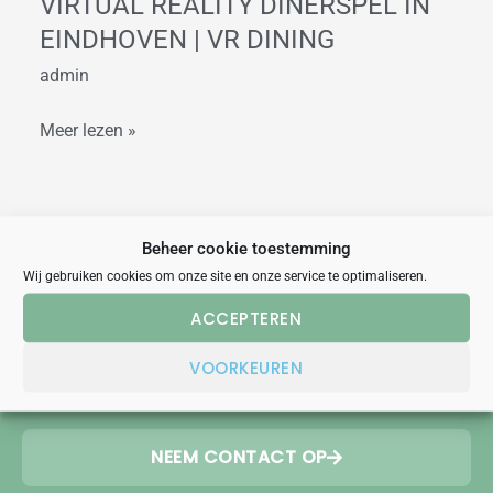
VIRTUAL REALITY DINERSPEL IN
EINDHOVEN | VR DINING
admin
Meer lezen »
Beheer cookie toestemming
Wij gebruiken cookies om onze site en onze service te optimaliseren.
TEAMUITJE OP MAAT?
ACCEPTEREN
Wil je een uitje op maat, ons team staat voor je klaar een
VOORKEUREN
passend uitje te bedenken!
NEEM CONTACT OP