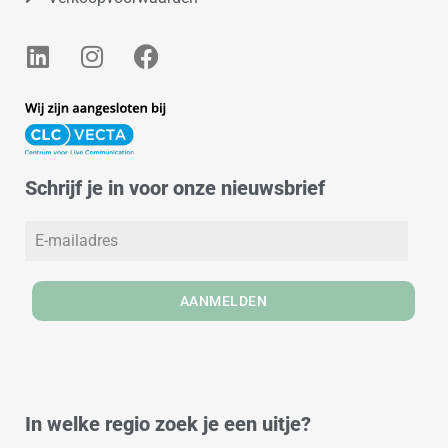
L
I
F
i
n
a
n
s
c
k
t
e
e
a
b
d
g
o
Schrijf je in voor onze nieuwsbrief
i
r
o
n
a
k
m
AANMELDEN
In welke regio zoek je een uitje?