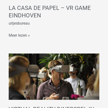
Eindhoven
LA CASA DE PAPEL – VR GAME
EINDHOVEN
uitjesbureau
Meer lezen »
Virtual
Reality
dinerspel
in
Eindhoven
|
VR
Dining