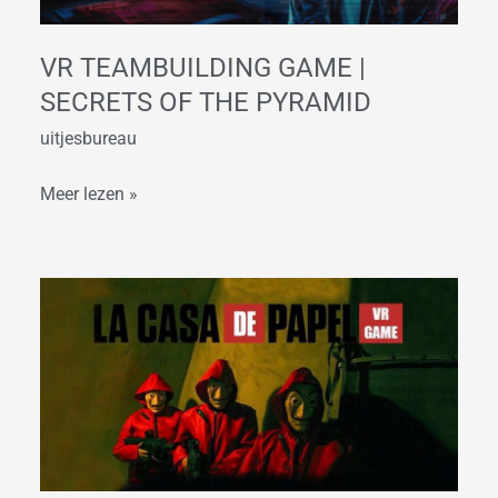
the
Pyramid
VR TEAMBUILDING GAME |
SECRETS OF THE PYRAMID
uitjesbureau
Meer lezen »
La
Casa
de
Papel
–
VR
Game