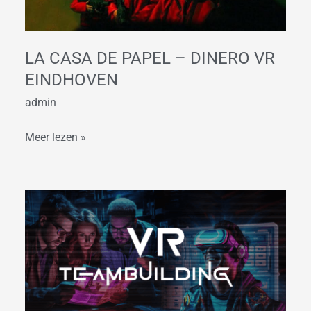
Dinero
VR
Eindhoven
LA CASA DE PAPEL – DINERO VR
EINDHOVEN
admin
Meer lezen »
VR
Teambuilding
Game
|
Secrets
of