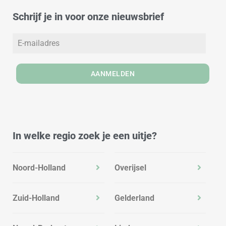
d
g
o
Schrijf je in voor onze nieuwsbrief
i
r
o
n
a
k
m
AANMELDEN
In welke regio zoek je een uitje?
Noord-Holland
Overijsel
Zuid-Holland
Gelderland