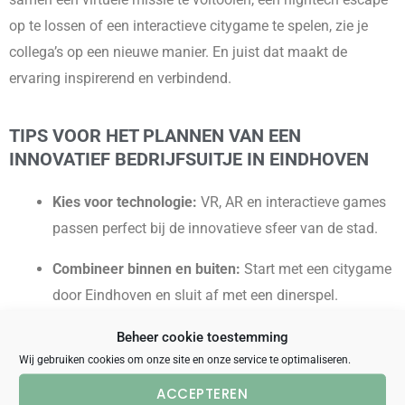
op te lossen of een interactieve citygame te spelen, zie je
collega’s op een nieuwe manier. En juist dat maakt de
ervaring inspirerend en verbindend.
TIPS VOOR HET PLANNEN VAN EEN
INNOVATIEF BEDRIJFSUITJE IN EINDHOVEN
Kies voor technologie:
VR, AR en interactieve games
passen perfect bij de innovatieve sfeer van de stad.
Combineer binnen en buiten:
Start met een citygame
door Eindhoven en sluit af met een dinerspel.
Zorg voor een verrassend element:
Denk aan een
Beheer cookie toestemming
Wij gebruiken cookies om onze site en onze service te optimaliseren.
geheime locatie, een onverwachte gadget of een
creatieve afsluiting.
ACCEPTEREN