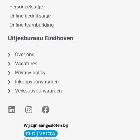
Personeelsuitje
Online bedrijfsuitje
Online teambuilding
Uitjesbureau Eindhoven
Over ons
Vacatures
Privacy policy
Inkoopvoorwaarden
Verkoopvoorwaarden
L
I
F
i
n
a
n
s
c
k
t
e
e
a
b