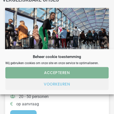
Beheer cookie toestemming
Wij gebruiken cookies om onze site en onze service te optimaliseren.
teambuilding
training
workshop
CONNECTIE GAME VOOR BEDRIJVEN EINDHOVEN
ACCEPTEREN
VOORKEUREN
1.5 uur
20 - 50 personen
op aanvraag