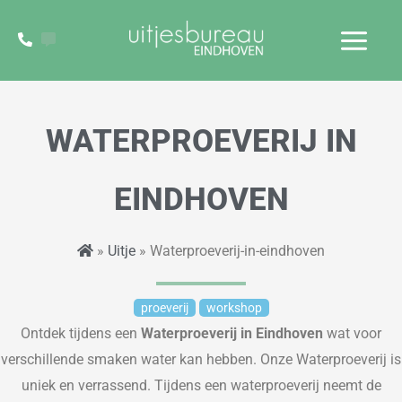
Ga
naar
de
inhoud
WATERPROEVERIJ IN
EINDHOVEN
»
Uitje
» Waterproeverij-in-eindhoven
proeverij
workshop
Ontdek tijdens een
Waterproeverij in Eindhoven
wat voor
verschillende smaken water kan hebben. Onze Waterproeverij is
uniek en verrassend. Tijdens een waterproeverij neemt de