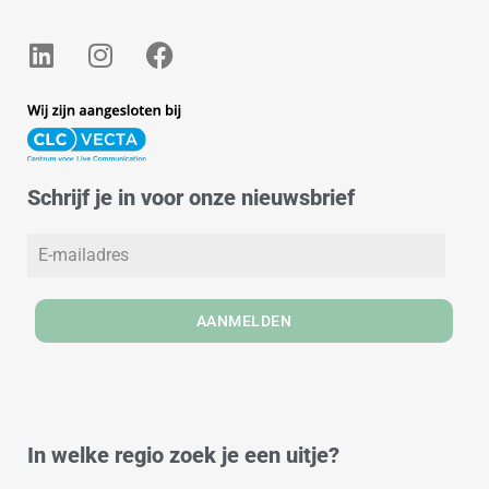
L
I
F
i
n
a
n
s
c
k
t
e
e
a
b
d
g
o
Schrijf je in voor onze nieuwsbrief
i
r
o
n
a
k
m
AANMELDEN
In welke regio zoek je een uitje?