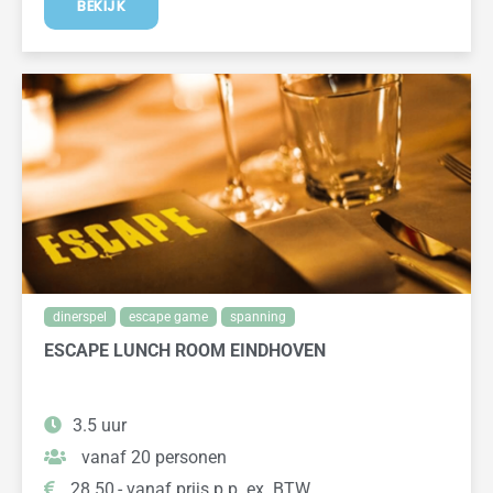
BEKIJK
dinerspel
escape game
spanning
ESCAPE LUNCH ROOM EINDHOVEN
3.5 uur
vanaf 20 personen
28.50,- vanaf prijs p.p. ex. BTW