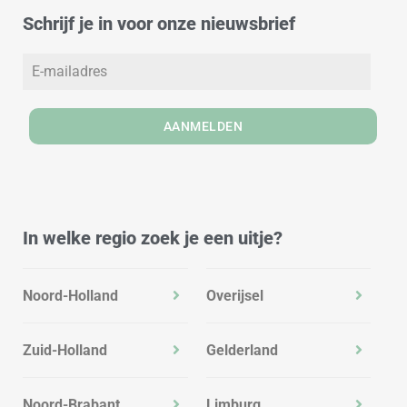
d
g
o
Schrijf je in voor onze nieuwsbrief
i
r
o
n
a
k
m
AANMELDEN
In welke regio zoek je een uitje?
Noord-Holland
Overijsel
Zuid-Holland
Gelderland
Noord-Brabant
Limburg