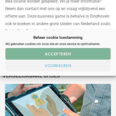
elke locatie worden gespeeld
.
Wil je meer informatie?
Neem dan contact met ons op en vraag vrijblijvend een
offerte aan. D
eze business game
i
s behalve in Eindhoven
ook te boeken in andere grote steden van Nederland zoals
Breda
,
Den Bosch
en
Utrecht
.
Beheer cookie toestemming
Wij gebruiken cookies om onze site en onze service te optimaliseren.
OFFERTE AANVRAGEN
ACCEPTEREN
VOORKEUREN
VERGELIJKBARE UITJES