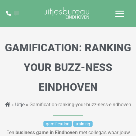
Ga
naar
de
inhoud
GAMIFICATION: RANKING
YOUR BUZZ-NESS
EINDHOVEN
»
Uitje
» Gamification-ranking-your-buzz-ness-eindhoven
gamification
training
Een
business game
in Eindhoven
met collega
’
s waar jouw