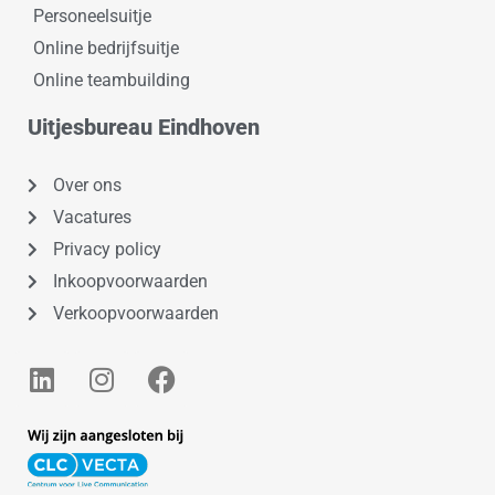
Personeelsuitje
Online bedrijfsuitje
Online teambuilding
Uitjesbureau Eindhoven
Over ons
Vacatures
Privacy policy
Inkoopvoorwaarden
Verkoopvoorwaarden
L
I
F
i
n
a
n
s
c
k
t
e
e
a
b