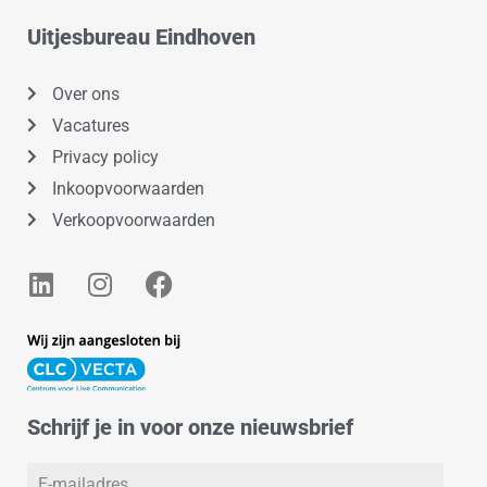
Uitjesbureau Eindhoven
Over ons
Vacatures
Privacy policy
Inkoopvoorwaarden
Verkoopvoorwaarden
L
I
F
i
n
a
n
s
c
k
t
e
e
a
b
d
g
o
Schrijf je in voor onze nieuwsbrief
i
r
o
n
a
k