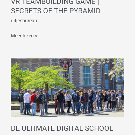
VR TEAMBUILDING GAME |
SECRETS OF THE PYRAMID
uitjesbureau
Meer lezen »
De
Ultimate
Digital
School
Game
Eindhoven
DE ULTIMATE DIGITAL SCHOOL