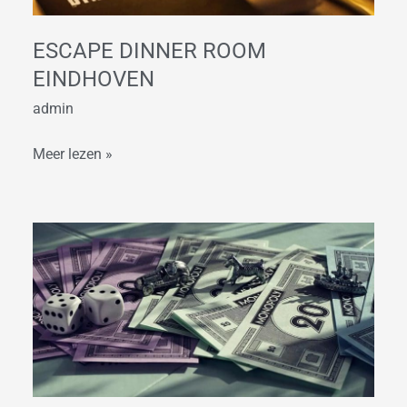
ESCAPE DINNER ROOM
EINDHOVEN
admin
Meer lezen »
Monopoly
Streets
Dinerspel
in
Eindhoven