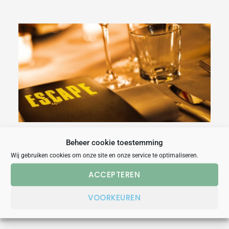
Escape
Lunch
Room
Eindhoven
ESCAPE LUNCH ROOM
Beheer cookie toestemming
EINDHOVEN
Wij gebruiken cookies om onze site en onze service te optimaliseren.
ACCEPTEREN
uitjesbureau
VOORKEUREN
Meer lezen »