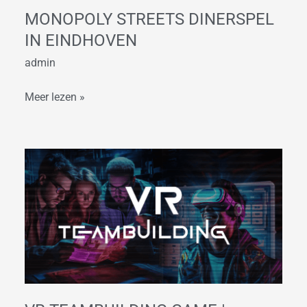
MONOPOLY STREETS DINERSPEL
IN EINDHOVEN
admin
Meer lezen »
VR
Teambuilding
Game
|
Secrets
of
the
Pyramid