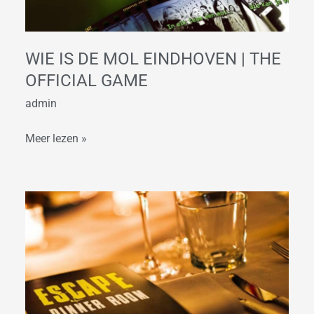
|
The
Official
WIE IS DE MOL EINDHOVEN | THE
Game
OFFICIAL GAME
admin
Meer lezen »
Escape
Dinner
Room
Eindhoven