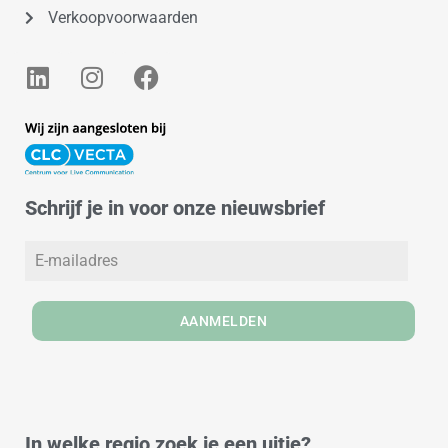
Verkoopvoorwaarden
L
I
F
i
n
a
n
s
c
k
t
e
e
a
b
d
g
o
Schrijf je in voor onze nieuwsbrief
i
r
o
n
a
k
m
AANMELDEN
In welke regio zoek je een uitje?