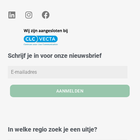
L
I
F
i
n
a
n
s
c
k
t
e
e
a
b
d
g
o
Schrijf je in voor onze nieuwsbrief
i
r
o
n
a
k
m
AANMELDEN
In welke regio zoek je een uitje?