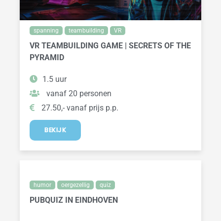
spanning
teambuilding
VR
VR TEAMBUILDING GAME | SECRETS OF THE
PYRAMID
1.5 uur
vanaf 20 personen
27.50,- vanaf prijs p.p.
BEKIJK
humor
oergezellig
quiz
PUBQUIZ IN EINDHOVEN