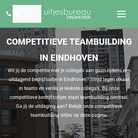
Ga
naar
de
inhoud
COMPETITIEVE TEAMBUILDING
IN EINDHOVEN
Wil jij de competitie met je collega’s aan gaan tijdens een
uitdagend bedrijfsuitje in Eindhoven? Strijd tegen elkaar
in teams en versla je leukste collega’s. Bij onze
competitieve bedrijfsuitjes staat teambuilding centraal.
Ga jij de uitdaging aan? Bekijk onze competitieve
teambuilding uitjes op deze pagina.